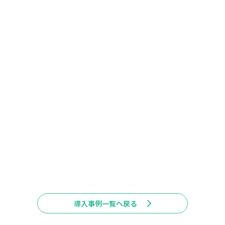
2017年7月24日に開かれた授賞式の様子（左）と賞状（右）
導入事例一覧へ戻る