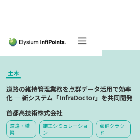
Home
導入事例
首都高技術株式会社
土木
道路の維持管理業務を点群データ活用で効率
化 — 新システム「InfraDoctor」を共同開発
首都高技術株式会社
道路・橋
施工シミュレーショ
点群クラウ
梁
ン
ド