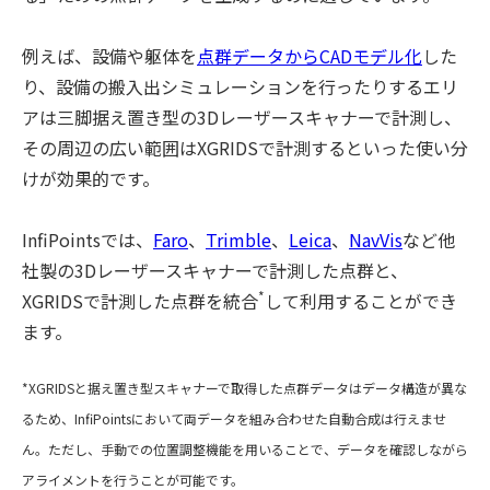
例えば、設備や躯体を
点群データからCADモデル化
した
り、設備の搬入出シミュレーションを行ったりするエリ
アは三脚据え置き型の3Dレーザースキャナーで計測し、
その周辺の広い範囲はXGRIDSで計測するといった使い分
けが効果的です。
​InfiPointsでは、
Faro
、
Trimble
、
Leica
、
NavVis
など他
社製の3Dレーザースキャナーで計測した点群と、
*
XGRIDSで計測した点群を統合
して利用することができ
ます。
*XGRIDSと据え置き型スキャナーで取得した点群データはデータ構造が異な
るため、InfiPointsにおいて両データを組み合わせた自動合成は行えませ
ん。ただし、手動での位置調整機能を用いることで、データを確認しながら
アライメントを行うことが可能です。